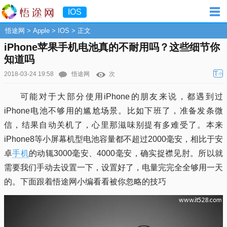
IOS
悟途网
>
Apple
>
IOS
> 正文
iPhone苹果手机电池真的不耐用吗？这些细节你
知道吗
T
2018-03-24 19:58
悟途网
次
小
可能对于大部分使用iPhone的朋友来说，都遇到过
iPhone电池不够用的尴尬场景。比如下班了，准备发条微
信，结果自动关机了，心里那滋味别提有多难受了。本来
iPhone8等小屏幕机型电池容量都不超过2000毫安，相比于安
卓
手机
的动辄3000毫安、4000毫安，确实捉襟见肘。所以就
需要我们手动去设置一下，设置好了，电量完完全全够用一天
的。下面跟着悟途网小编看看被你忽略的技巧